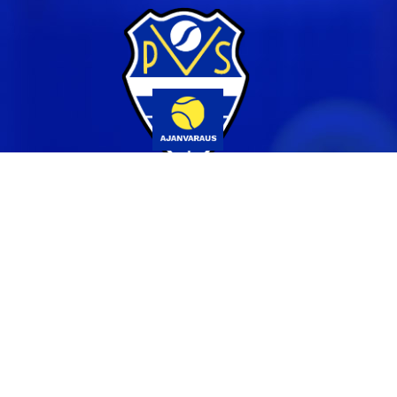
Yhteystiedot
044 231 2519
info@pvs.fi
Laajemmat yhteystiedot
Seuraa meitä
Ota meidät seurantaan!
Tilaa uutiskirje >>