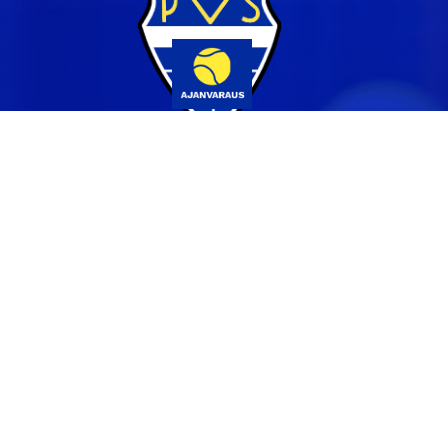
Yhteystiedot
044 231 2519
info@pvs.fi
Laajemmat yhteystiedot
Seuraa meitä
Ota meidät seurantaan!
Tilaa uutiskirje >>