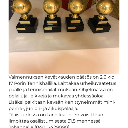
Valmennuksen kevätkauden päätös on 2.6 klo
17 Porin Tennishallilla. Laittakaa urheiluvaatetus
päälle ja tennismailat mukaan. Ohjelmassa on
pelailuja, leikkejä ja mukavaa yhdessäoloa.
Lisäksi palkitaan kevään kehittyneimmät mini-,
perhe-, juniori- ja aikuispelaaja.
Tilaisuudessa on tarjoilua, joten voisitteko
ilmoittaa osallistumisesta 31.5 mennessä
Johannalle (0400-429090).