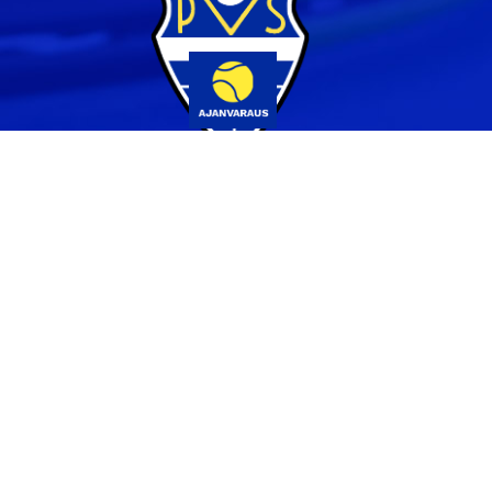
Yhteystiedot
044 231 2519
info@pvs.fi
Laajemmat yhteystiedot
Seuraa meitä
Ota meidät seurantaan!
Tilaa uutiskirje >>