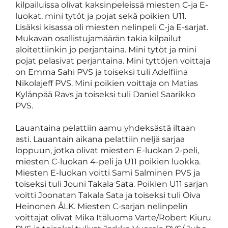
kilpailuissa olivat kaksinpeleissä miesten C-ja E-
luokat, mini tytöt ja pojat sekä poikien U11.
Lisäksi kisassa oli miesten nelinpeli C-ja E-sarjat.
Mukavan osallistujamäärän takia kilpailut
aloitettiinkin jo perjantaina. Mini tytöt ja mini
pojat pelasivat perjantaina. Mini tyttöjen voittaja
on Emma Sahi PVS ja toiseksi tuli Adelfiina
Nikolajeff PVS. Mini poikien voittaja on Matias
Kylänpää Ravs ja toiseksi tuli Daniel Saarikko
PVS.
Lauantaina pelattiin aamu yhdeksästä iltaan
asti. Lauantain aikana pelattiin neljä sarjaa
loppuun, jotka olivat miesten E-luokan 2-peli,
miesten C-luokan 4-peli ja U11 poikien luokka.
Miesten E-luokan voitti Sami Salminen PVS ja
toiseksi tuli Jouni Takala Sata. Poikien U11 sarjan
voitti Joonatan Takala Sata ja toiseksi tuli Oiva
Heinonen ÅLK. Miesten C-sarjan nelinpelin
voittajat olivat Mika Itäluoma Varte/Robert Kiuru