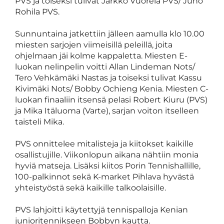
PVS ja toiseksi tulivat Jarkko Vuorela PVS/ Juho
Rohila PVS.
Sunnuntaina jatkettiin jälleen aamulla klo 10.00
miesten sarjojen viimeisillä peleillä, joita
ohjelmaan jäi kolme kappaletta. Miesten E-
luokan nelinpelin voitti Allan Lindeman Nots/
Tero Vehkämäki Nastas ja toiseksi tulivat Kassu
Kivimäki Nots/ Bobby Ochieng Kenia. Miesten C-
luokan finaaliin itsensä pelasi Robert Kiuru (PVS)
ja Mika Itäluoma (Varte), sarjan voiton itselleen
taisteli Mika.
PVS onnittelee mitalisteja ja kiitokset kaikille
osallistujille. Viikonlopun aikana nähtiin monia
hyviä matseja. Lisäksi kiitos Porin Tennishallille,
100-palkinnot sekä K-market Pihlava hyvästä
yhteistyöstä sekä kaikille talkoolaisille.
PVS lahjoitti käytettyjä tennispalloja Kenian
junioritennikseen Bobbyn kautta.