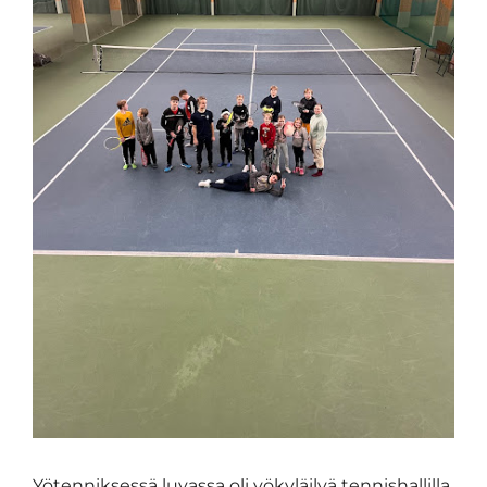
Yötenniksessä luvassa oli yökyläilyä tennishallilla,