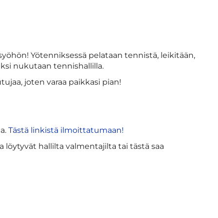
hön! Yötenniksessä pelataan tennistä, leikitään,
ksi nukutaan tennishallilla.
jaa, joten varaa paikkasi pian!
ta.
Tästä linkistä ilmoittatumaan!
löytyvät hallilta valmentajilta tai tästä saa