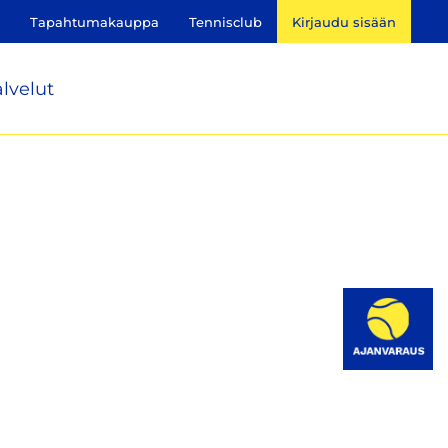
Tapahtumakauppa
Tennisclub
Kirjaudu sisään
lvelut