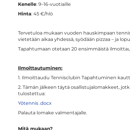
Kenelle
: 9–16-vuotiaille
Hinta
: 45 €/hlö
Tervetuloa mukaan vuoden hauskimpaan tennisyö
vietetään aikaa yhdessä, syödään pizzaa – ja lopu
Tapahtumaan otetaan 20 ensimmäistä ilmoittautu
Ilmoittautuminen:
1. Ilmoittaudu Tennisclubin Tapahtuminen kaut
2. Tämän jälkeen täytä osallistujalomakkeet, jotka 
tulostettua:
Yötennis .docx
Palauta lomake valmentajalle.
Mitä mukaan?