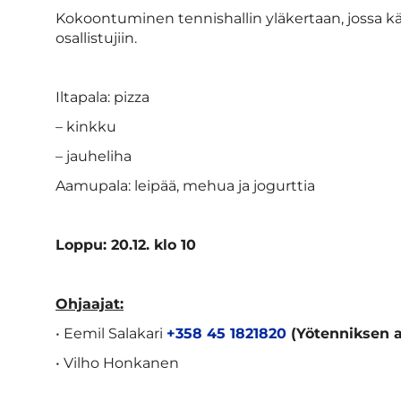
Kokoontuminen tennishallin yläkertaan, jossa k
osallistujiin.
Iltapala: pizza
– kinkku
– jauheliha
Aamupala: leipää, mehua ja jogurttia
Loppu: 20.12. klo 10
Ohjaajat:
• Eemil Salakari
+358 45 1821820
(Yötenniksen a
• Vilho Honkanen